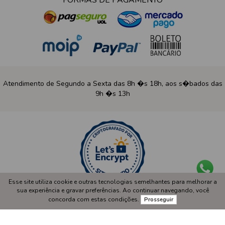
FORMAS DE PAGAMENTO
Atendimento de Segundo a Sexta das 8h �s 18h, aos s�bados das
9h �s 13h
Certificado de seguran�a
Esse site utiliza cookie e outras tecnologias semelhantes para melhorar a
sua experiência e gravar preferências. Ao continuar navegando, você
Desenvolvido por
Lojas Virtuais
BR
concorda com estas condições.
Prosseguir