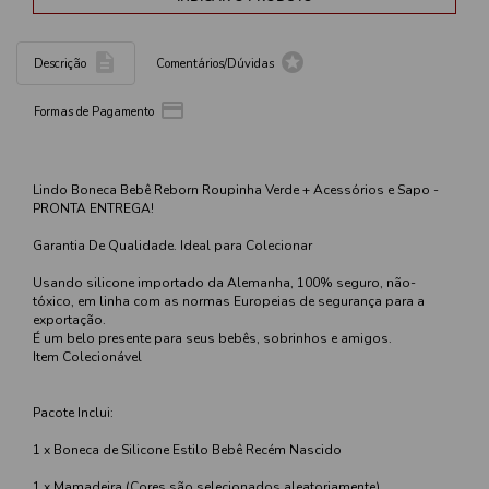


Descrição
Comentários/Dúvidas

Formas de Pagamento
Lindo Boneca Bebê Reborn Roupinha Verde + Acessórios e Sapo -
PRONTA ENTREGA!
Garantia De Qualidade. Ideal para Colecionar
Usando silicone importado da Alemanha, 100% seguro, não-
tóxico, em linha com as normas Europeias de segurança para a
exportação.
É um belo presente para seus bebês, sobrinhos e amigos.
Item Colecionável
Pacote Inclui:
1 x Boneca de Silicone Estilo Bebê Recém Nascido
1 x Mamadeira (Cores são selecionados aleatoriamente)