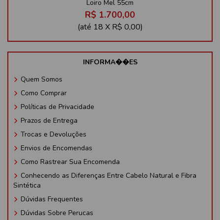
Loiro Mel 55cm
R$ 1.700,00
(até
18 X R$ 0,00
)
INFORMA��ES
keyboard_arrow_right
Quem Somos
keyboard_arrow_right
Como Comprar
keyboard_arrow_right
Políticas de Privacidade
keyboard_arrow_right
Prazos de Entrega
keyboard_arrow_right
Trocas e Devoluções
keyboard_arrow_right
Envios de Encomendas
keyboard_arrow_right
Como Rastrear Sua Encomenda
keyboard_arrow_right
Conhecendo as Diferenças Entre Cabelo Natural e Fibra
Sintética
keyboard_arrow_right
Dúvidas Frequentes
keyboard_arrow_right
Dúvidas Sobre Perucas