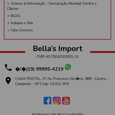
keyboard_arrow_right
Acesso à Informação - Declaração Mundial Contra o
Câncer
keyboard_arrow_right
BLOG
keyboard_arrow_right
Indique o Site
keyboard_arrow_right
Fale Conosco
Bella’s Import
CNPJ: 40.750.633/0001-31
phone
�/�(19) 99995-4219
place
CAIXA POSTAL, 37 Av. Francisco Glic�rio, 889 - Centro -
Campinas - SP | Cep: 13.012-970