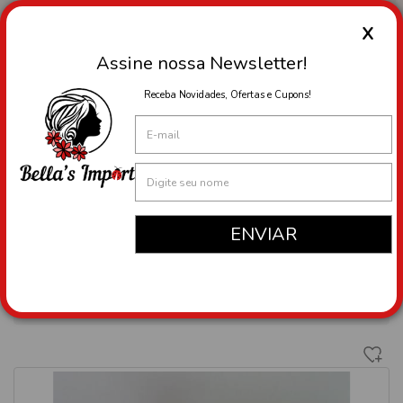
X
Assine nossa Newsletter!
Menu
Receba Novidades, Ofertas e Cupons!
Princip
DEPARTAMENTOS
INFORMA��ES
Brinquedos e Entretenimento
>
Jogos; Bebês Reborn; Robôs Interativos
> Lindo Boneca Bebê Reborn Roupinha Verde + Acessórios E
Sapo