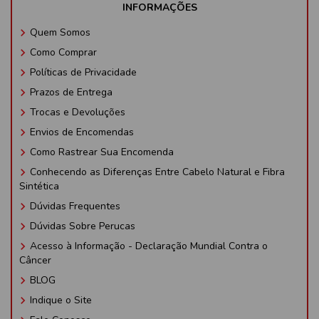
INFORMAÇÕES
keyboard_arrow_right
Quem Somos
keyboard_arrow_right
Como Comprar
keyboard_arrow_right
Políticas de Privacidade
keyboard_arrow_right
Prazos de Entrega
keyboard_arrow_right
Trocas e Devoluções
keyboard_arrow_right
Envios de Encomendas
keyboard_arrow_right
Como Rastrear Sua Encomenda
keyboard_arrow_right
Conhecendo as Diferenças Entre Cabelo Natural e Fibra
Sintética
keyboard_arrow_right
Dúvidas Frequentes
keyboard_arrow_right
Dúvidas Sobre Perucas
keyboard_arrow_right
Acesso à Informação - Declaração Mundial Contra o
Câncer
keyboard_arrow_right
BLOG
keyboard_arrow_right
Indique o Site