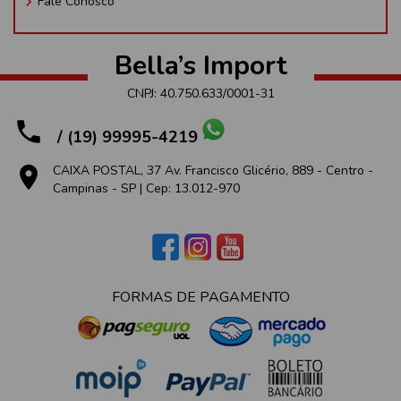
keyboard_arrow_right
Fale Conosco
Bella’s Import
CNPJ: 40.750.633/0001-31
phone
/ (19) 99995-4219
place
CAIXA POSTAL, 37 Av. Francisco Glicério, 889 - Centro -
Campinas - SP | Cep: 13.012-970
FORMAS DE PAGAMENTO